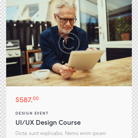
$587.
00
DESIGN EVENT
UI/UX Design Course
Dicta sunt explicabo. Nemo enim ipsam